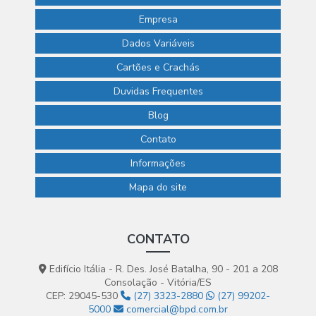
Empresa
Dados Variáveis
Cartões e Crachás
Duvidas Frequentes
Blog
Contato
Informações
Mapa do site
CONTATO
Edifício Itália - R. Des. José Batalha, 90 - 201 a 208
Consolação - Vitória/ES
CEP: 29045-530
(27) 3323-2880
(27) 99202-
5000
comercial@bpd.com.br