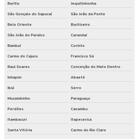
Buritis
Jequitinhonha
São Gonçalo do Sapucaí
São João da Ponte
Belo Oriente
Buritizeiro
São João do Paraíso
Carandaí
Bambuí
Corinto
Carmo do Cajuru
Francisco Sá
Raul Soares
Conceição do Mato Dentro
Inhapim
Abaeté
Ibiá
Serro
Muzambinho
Paraguaçu
Perdões
Caxambu
Itambacuri
Itapecerica
Santa Vitória
Carmo do Rio Claro