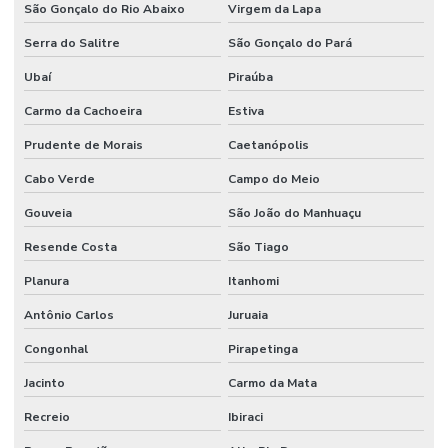
São Gonçalo do Rio Abaixo
Virgem da Lapa
Serra do Salitre
São Gonçalo do Pará
Ubaí
Piraúba
Carmo da Cachoeira
Estiva
Prudente de Morais
Caetanópolis
Cabo Verde
Campo do Meio
Gouveia
São João do Manhuaçu
Resende Costa
São Tiago
Planura
Itanhomi
Antônio Carlos
Juruaia
Congonhal
Pirapetinga
Jacinto
Carmo da Mata
Recreio
Ibiraci