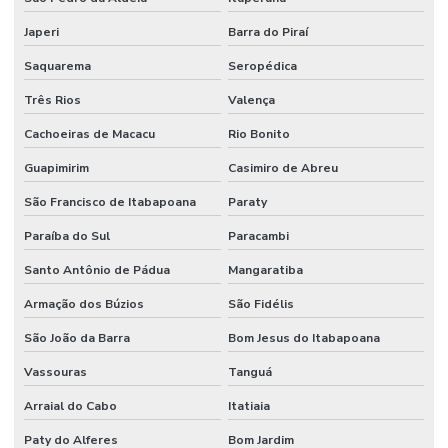
Japeri
Barra do Piraí
Saquarema
Seropédica
Três Rios
Valença
Cachoeiras de Macacu
Rio Bonito
Guapimirim
Casimiro de Abreu
São Francisco de Itabapoana
Paraty
Paraíba do Sul
Paracambi
Santo Antônio de Pádua
Mangaratiba
Armação dos Búzios
São Fidélis
São João da Barra
Bom Jesus do Itabapoana
Vassouras
Tanguá
Arraial do Cabo
Itatiaia
Paty do Alferes
Bom Jardim