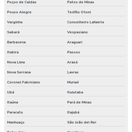
Poços de Caldas
Patos de Minas
Pouso Alegre
Teófilo Otoni
Varginha
Conselheiro Lafaiete
Sabará
Vespasiano
Barbacena
Araguari
Itabira
Passos
Nova Lima
Araxá
Nova Serrana
Lavras
Coronel Fabriciano
Muriaé
Ubá
Ituiutaba
Itaúna
Pará de Minas
Paracatu
Itajubá
Manhuaçu
São João del Rei