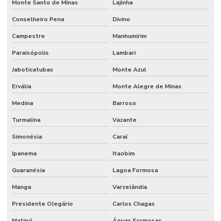
Monte Santo de Minas
Lajinha
Conselheiro Pena
Divino
Campestre
Manhumirim
Paraisópolis
Lambari
Jaboticatubas
Monte Azul
Ervália
Monte Alegre de Minas
Medina
Barroso
Turmalina
Vazante
Simonésia
Caraí
Ipanema
Itaobim
Guaranésia
Lagoa Formosa
Manga
Varzelândia
Presidente Olegário
Carlos Chagas
Matipó
Águas Formosas