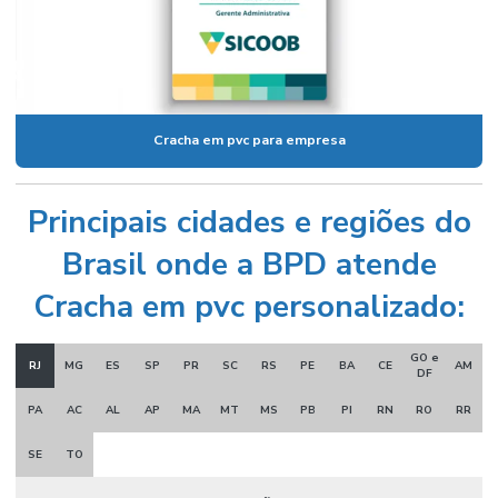
Cracha em pvc para empresa
Principais cidades e regiões do
Brasil onde a BPD atende
Cracha em pvc personalizado:
GO e
RJ
MG
ES
SP
PR
SC
RS
PE
BA
CE
AM
DF
PA
AC
AL
AP
MA
MT
MS
PB
PI
RN
RO
RR
SE
TO