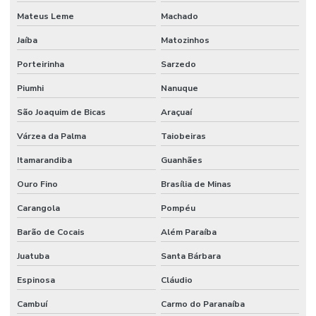
Mateus Leme
Machado
Jaíba
Matozinhos
Porteirinha
Sarzedo
Piumhi
Nanuque
São Joaquim de Bicas
Araçuaí
Várzea da Palma
Taiobeiras
Itamarandiba
Guanhães
Ouro Fino
Brasília de Minas
Carangola
Pompéu
Barão de Cocais
Além Paraíba
Juatuba
Santa Bárbara
Espinosa
Cláudio
Cambuí
Carmo do Paranaíba