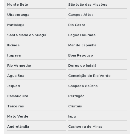
Monte Belo
São João das Missões
Ubaporanga
Campos Altos
Itatiaiuçu
Rio Casca
Santa Maria do Suaçuí
Lagoa Dourada
Ilicínea
Mar de Espanha
Itapeva
Bom Repouso
Rio Vermelho
Dores do Indaiá
Água Boa
Conceição do Rio Verde
Jequeri
Chapada Gaúcha
Cambuquira
Perdigão
Teixeiras
Cristais
Mato Verde
Iapu
Andrelândia
Cachoeira de Minas