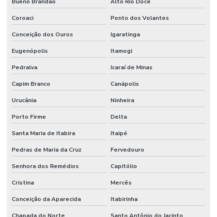
Bueno Brandão
Alto Rio Doce
Coroaci
Ponto dos Volantes
Conceição dos Ouros
Igaratinga
Eugenópolis
Itamogi
Pedralva
Icaraí de Minas
Capim Branco
Canápolis
Urucânia
Ninheira
Porto Firme
Delta
Santa Maria de Itabira
Itaipé
Pedras de Maria da Cruz
Fervedouro
Senhora dos Remédios
Capitólio
Cristina
Mercês
Conceição da Aparecida
Itabirinha
Chapada do Norte
Santo Antônio do Jacinto