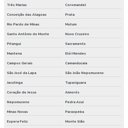
Três Marias
Coromandel
Conceição das Alagoas
Prata
Rio Pardo de Minas
Mutum
Santo Antônio do Monte
Novo Cruzeiro
Pitangui
Sacramento
Mantena
Elói Mendes
Campos Gerais
Camanducaia
São José da Lapa
São João Nepomuceno
Jacutinga
Tupaciguara
Coração de Jesus
Aimorés
Nepomuceno
Pedra Azul
Minas Novas
Paraopeba
Espera Feliz
Monte Sião