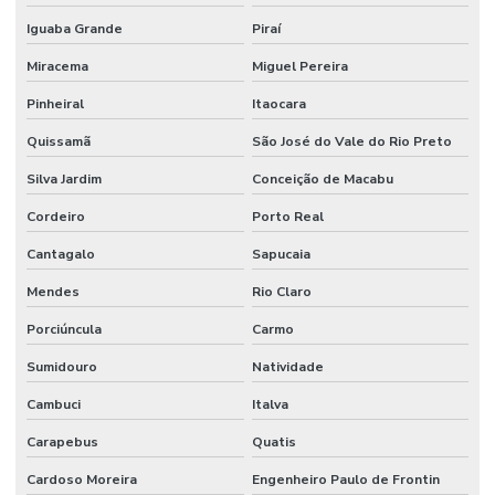
Iguaba Grande
Piraí
Miracema
Miguel Pereira
Pinheiral
Itaocara
Quissamã
São José do Vale do Rio Preto
Silva Jardim
Conceição de Macabu
Cordeiro
Porto Real
Cantagalo
Sapucaia
Mendes
Rio Claro
Porciúncula
Carmo
Sumidouro
Natividade
Cambuci
Italva
Carapebus
Quatis
Cardoso Moreira
Engenheiro Paulo de Frontin