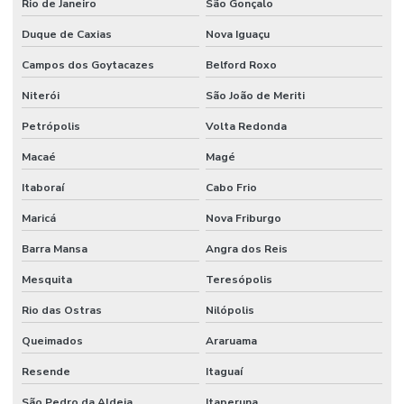
Rio de Janeiro
São Gonçalo
Duque de Caxias
Nova Iguaçu
Campos dos Goytacazes
Belford Roxo
Niterói
São João de Meriti
Petrópolis
Volta Redonda
Macaé
Magé
Itaboraí
Cabo Frio
Maricá
Nova Friburgo
Barra Mansa
Angra dos Reis
Mesquita
Teresópolis
Rio das Ostras
Nilópolis
Queimados
Araruama
Resende
Itaguaí
São Pedro da Aldeia
Itaperuna