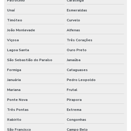
Patrocínio
Caratinga
Unaí
Esmeraldas
Timóteo
Curvelo
João Monlevade
Alfenas
Viçosa
Três Corações
Lagoa Santa
Ouro Preto
São Sebastião do Paraíso
Janaúba
Formiga
Cataguases
Januária
Pedro Leopoldo
Mariana
Frutal
Ponte Nova
Pirapora
Três Pontas
Extrema
Itabirito
Congonhas
São Francisco
Campo Belo