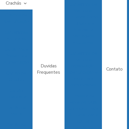
Crachás
Carteirinha de
Membros:
Crachás de
Entenda Como
Identificação
Funciona e
Aproveite
Carteirinhas
Vantagens
Escolares
Exclusivas
Cartão Vale
Carteirinha de
Presente e
membros:
Alimentação
Duvidas
organização,
Contato
Frequentes
identificação e
Cartão de
valor para
Crédito
comunidades
Cartão
Emissor de
Fidelidade
Boletos: Guia
Cartão de
Completo para
Visita
Automatizar e
Facilitar a
Cartão de
Gestão de