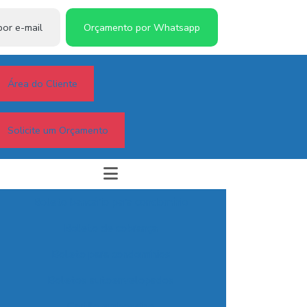
or e-mail
Orçamento por Whatsapp
Área do Cliente
Solicite um Orçamento
Boleto bancário para condomínio
Boleto de cobrança
Boleto para condomínios
Boletos autoenvelopados
Cartão embossing