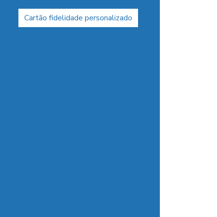
Cartão fidelidade personalizado
Cartão fidelidade com tarja magnetica
Cartão magnético com chip
Cartão private label
Cartão em pvc
Cartão em pvc branco
Cartão em pvc para crachá
Cartão pvc personalizado para crachá
Cartão pvc personalizado preço
Cartão pvc com tarja magnetica
Cartão com tarja magnetica
Carteirinha de estudante em pvc