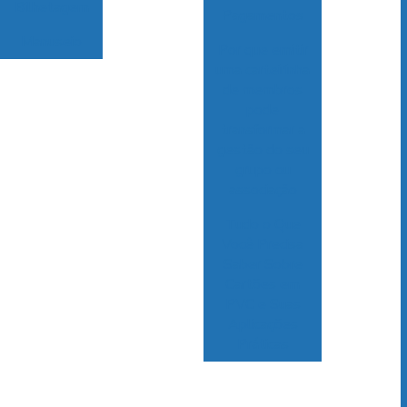
Bilhetagem
Pagamentos
Manuseio
Por que emitir
uma carteirinha
de membros
pode
transformar a
gestão do seu
grupo ou
associação
Tudo o Que
Você Precisa
Saber Sobre
Cartões em
PVC e Suas
Aplicações
Práticas