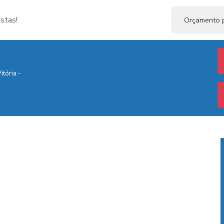
stas!
Orçamento p
itória -
(27) 3323-
(27) 99202-
2880
5000
comercial@bpd.com.br