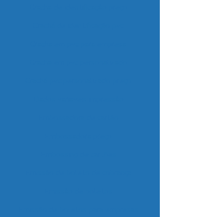
Cracha de identificação preço
Crachá de identificação pvc
Cracha em pvc para empresa
Cracha em pvc personalizado
Crachá pvc personalizado preço
Dados variaveis impressão
Embossadora de cartão
Embossadora preço
Embossing de cartões
Emissão de boleto de cobrança
Emissão de boletos
Emissão de boletos para empresas