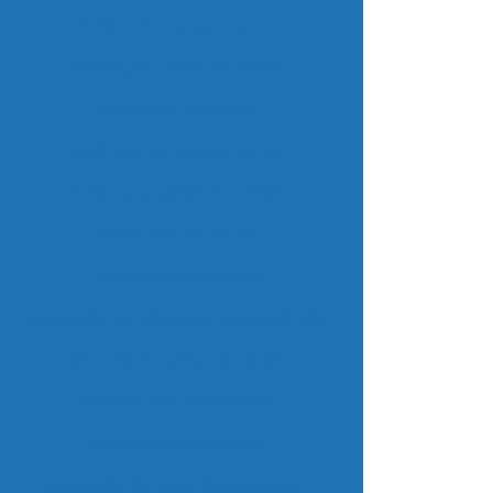
Fabrica de crachas em pvc
Fabricação cartão de crédito
Fabricação de crachas
Fabricação de crachás em pvc
Fabricante cartão de crédito
Fabricante de cracha
Fornecedor de cracha
Fornecedor de etiquetas personalizadas
Gravador de cartao de credito
Holerite auto envelopado
Impressão de boletos
Impressão de carnê de pagamento