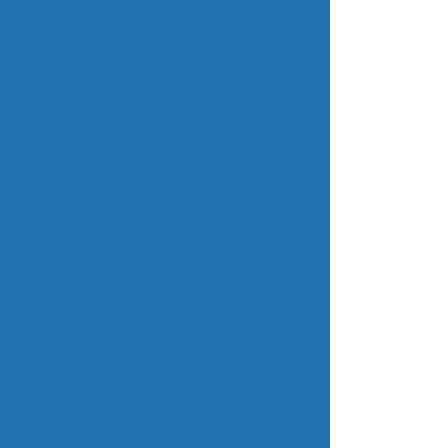
Carteirinha de membros
Carteirinha de membros para igreja
Carteirinha pvc personalizada
Carteirinha pvc preço
Confecção de cartão
Confecção de cartão de crédito
Confecção de cartão de pvc
Confecção de crachá
Confecção de crachás para empresas
Contracheque empresa
Cracha de identificação
Cracha de identificação personalizado