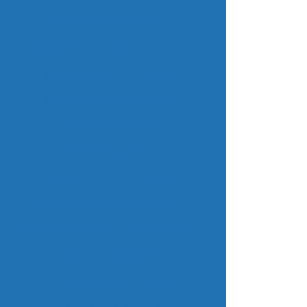
Impressão de carnês
Impressão de cartão de crédito
Impressao cartao magnetico
Impressão de conta de agua
Impressão conta de luz
Impressão de crachá
Impressão de crachá em pvc
Impressão de dados variáveis
Impressão de etiquetas personalizadas
Impressão de holerites
Impressão de mala direta