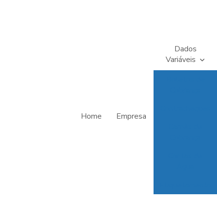
Dados
Variáveis
Boletos de
Cobrança
Contracheques
Home
Empresa
Carnês de
Cobrança
Contas de
Água
Etiquetamento