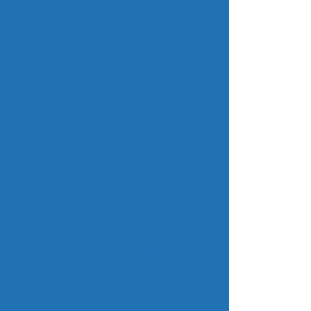
Emissão de carne de pagamento
Emissão de holerites
Emissor de boletos
Emissor de contracheque
Emissores de cartão private label
Emitir boleto para condomínio
Empresa de boletos
Empresa de cracha
Empresa de emissão de boletos
Empresa emissora de boletos
Empresa geradora de boletos
Empresa de mala direta
Empresa que fabrica cartao de credito