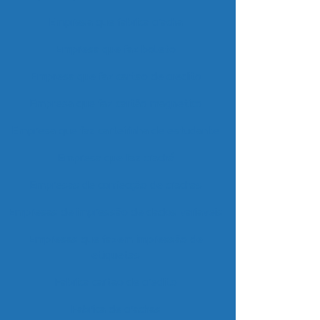
Empresa que fabrica cracha
Empresa que faz boleto
Empresa que faz cartao de credito
Empresa que faz cartão magnetico
Empresa que faz carteirinha de estudante
Empresa que faz crachá
Empresas de confecção de crachas
Empresas de impressão de dados variaveis
Empresas que fazem impressão de
etiquetas
Fabrica cartao de credito
Fabrica de crachas