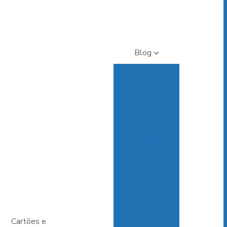
Blog
Cartão em
PVC: Como
Personalizar e
Valorizar Sua
Marca com
Qualidade e
Durabilidade
Cartão em
PVC:
Durabilidade e
Personalização
para Seu
Negócio
Cartões e