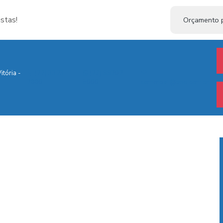
stas!
Orçamento p
itória -
(27) 3323-
(27) 99202-
2880
5000
comercial@bpd.com.br