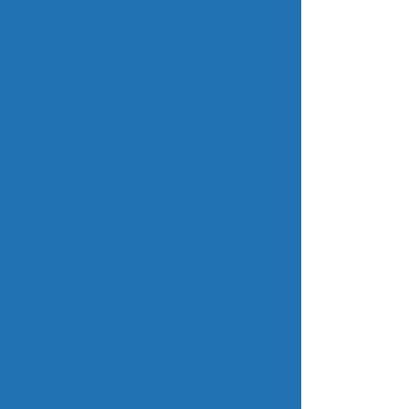
Emissão de carne de pagamento
Emissão de holerites
Emissor de boletos
Emissor de contracheque
Emissores de cartão private label
Emitir boleto para condomínio
Empresa de boletos
Empresa de cracha
Empresa de emissão de boletos
Empresa emissora de boletos
Empresa geradora de boletos
Empresa de mala direta
Empresa que fabrica cartao de credito