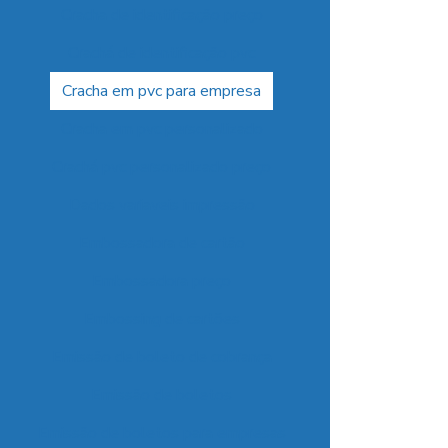
Cracha de identificação preço
Crachá de identificação pvc
Cracha em pvc para empresa
Cracha em pvc personalizado
Crachá pvc personalizado preço
Dados variaveis impressão
Embossadora de cartão
Embossadora preço
Embossing de cartões
Emissão de boleto de cobrança
Emissão de boletos
Emissão de boletos para empresas