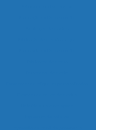
Fabrica de crachas em pvc
Fabricação cartão de crédito
Fabricação de crachas
Fabricação de crachás em pvc
Fabricante cartão de crédito
Fabricante de cracha
Fornecedor de cracha
Fornecedor de etiquetas personalizadas
Gravador de cartao de credito
Holerite auto envelopado
Impressão de boletos
Impressão de carnê de pagamento