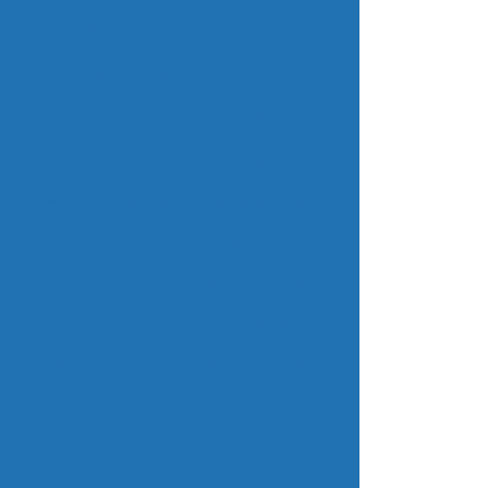
Empresa que fabrica cracha
Empresa que faz boleto
Empresa que faz cartao de credito
Empresa que faz cartão magnetico
Empresa que faz carteirinha de estudante
Empresa que faz crachá
Empresas de confecção de crachas
Empresas de impressão de dados variaveis
Empresas que fazem impressão de
etiquetas
Fabrica cartao de credito
Fabrica de crachas