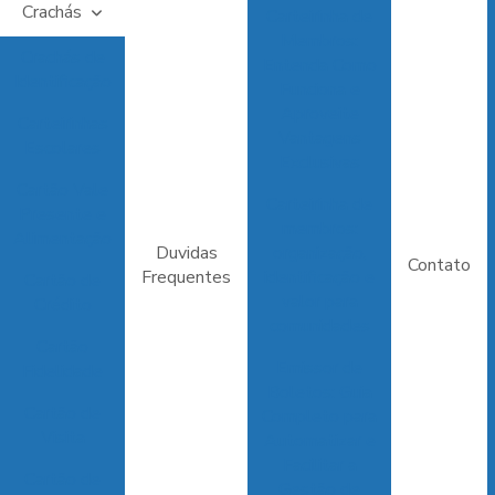
Crachás
Carteirinha de
Membros:
Crachás de
Entenda Como
Identificação
Funciona e
Aproveite
Carteirinhas
Vantagens
Escolares
Exclusivas
Cartão Vale
Carteirinha de
Presente e
membros:
Alimentação
Duvidas
organização,
Contato
Frequentes
identificação e
Cartão de
valor para
Crédito
comunidades
Cartão
Emissor de
Fidelidade
Boletos: Guia
Cartão de
Completo para
Visita
Automatizar e
Facilitar a
Cartão de
Gestão de