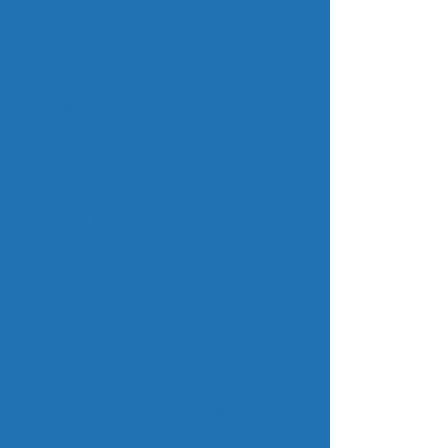
Impressão de carnês
Impressão de cartão de crédito
Impressao cartao magnetico
Impressão de conta de agua
Impressão conta de luz
Impressão de crachá
Impressão de crachá em pvc
Impressão de dados variáveis
Impressão de etiquetas personalizadas
Impressão de holerites
Impressão de mala direta