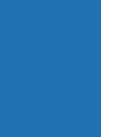
Carteirinha de membros
Carteirinha de membros para igreja
Carteirinha pvc personalizada
Carteirinha pvc preço
Confecção de cartão
Confecção de cartão de crédito
Confecção de cartão de pvc
Confecção de crachá
Confecção de crachás para empresas
Contracheque empresa
Cracha de identificação
Cracha de identificação personalizado