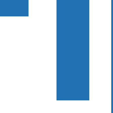
Bilhetagem
Pagamentos
Manuseio
Por que emitir
uma carteirinha
de membros
pode
transformar a
gestão do seu
grupo ou
associação
Tudo o Que
Você Precisa
Saber Sobre
Cartões em
PVC e Suas
Aplicações
Práticas