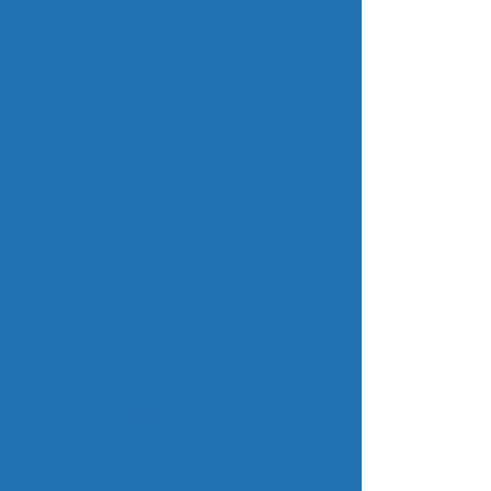
Cartão fidelidade personalizado
Cartão fidelidade com tarja magnetica
Cartão magnético com chip
Cartão private label
Cartão em pvc
Cartão em pvc branco
Cartão em pvc para crachá
Cartão pvc personalizado para crachá
Cartão pvc personalizado preço
Cartão pvc com tarja magnetica
Cartão com tarja magnetica
Carteirinha de estudante em pvc