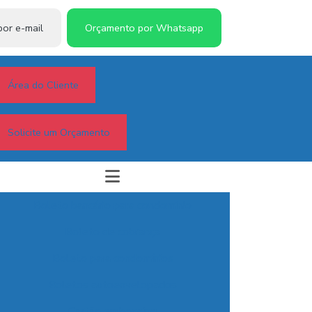
or e-mail
Orçamento por Whatsapp
Área do Cliente
Solicite um Orçamento
Boleto bancário para condomínio
Boleto de cobrança
Boleto para condomínios
Boletos autoenvelopados
Cartão embossing