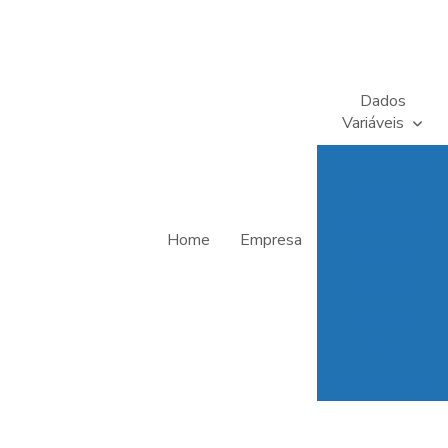
Dados
Variáveis
Boletos de
Cobrança
Contracheques
Home
Empresa
Carnês de
Cobrança
Contas de
Água
Etiquetamento