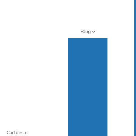
Blog
Cartão em
PVC: Como
Personalizar e
Valorizar Sua
Marca com
Qualidade e
Durabilidade
Cartão em
PVC:
Durabilidade e
Personalização
para Seu
Negócio
Cartões e