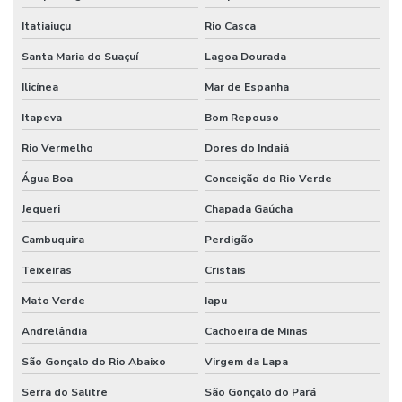
Itatiaiuçu
Rio Casca
Santa Maria do Suaçuí
Lagoa Dourada
Ilicínea
Mar de Espanha
Itapeva
Bom Repouso
Rio Vermelho
Dores do Indaiá
Água Boa
Conceição do Rio Verde
Jequeri
Chapada Gaúcha
Cambuquira
Perdigão
Teixeiras
Cristais
Mato Verde
Iapu
Andrelândia
Cachoeira de Minas
São Gonçalo do Rio Abaixo
Virgem da Lapa
Serra do Salitre
São Gonçalo do Pará