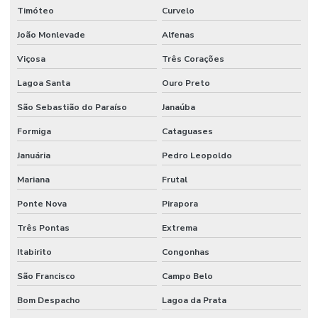
Timóteo
Curvelo
João Monlevade
Alfenas
Viçosa
Três Corações
Lagoa Santa
Ouro Preto
São Sebastião do Paraíso
Janaúba
Formiga
Cataguases
Januária
Pedro Leopoldo
Mariana
Frutal
Ponte Nova
Pirapora
Três Pontas
Extrema
Itabirito
Congonhas
São Francisco
Campo Belo
Bom Despacho
Lagoa da Prata