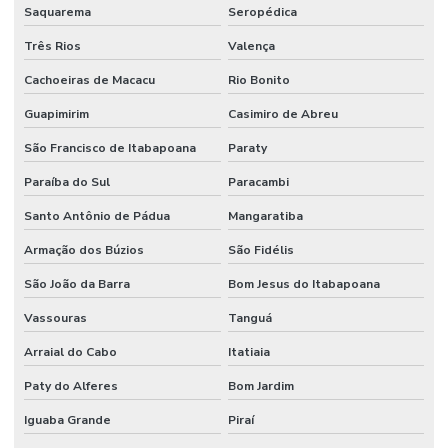
Saquarema
Seropédica
Três Rios
Valença
Cachoeiras de Macacu
Rio Bonito
Guapimirim
Casimiro de Abreu
São Francisco de Itabapoana
Paraty
Paraíba do Sul
Paracambi
Santo Antônio de Pádua
Mangaratiba
Armação dos Búzios
São Fidélis
São João da Barra
Bom Jesus do Itabapoana
Vassouras
Tanguá
Arraial do Cabo
Itatiaia
Paty do Alferes
Bom Jardim
Iguaba Grande
Piraí