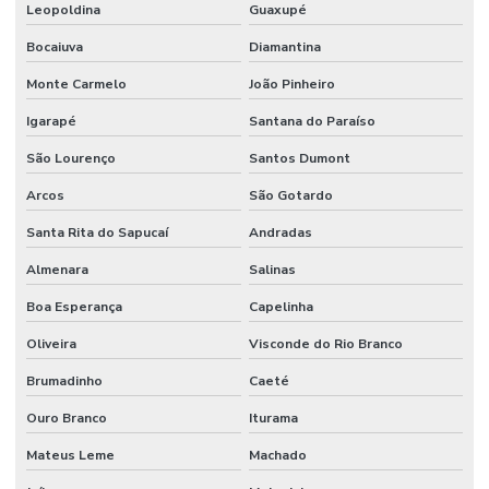
Leopoldina
Guaxupé
Bocaiuva
Diamantina
Monte Carmelo
João Pinheiro
Igarapé
Santana do Paraíso
São Lourenço
Santos Dumont
Arcos
São Gotardo
Santa Rita do Sapucaí
Andradas
Almenara
Salinas
Boa Esperança
Capelinha
Oliveira
Visconde do Rio Branco
Brumadinho
Caeté
Ouro Branco
Iturama
Mateus Leme
Machado