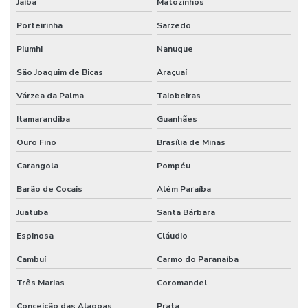
Jaíba
Matozinhos
Porteirinha
Sarzedo
Piumhi
Nanuque
São Joaquim de Bicas
Araçuaí
Várzea da Palma
Taiobeiras
Itamarandiba
Guanhães
Ouro Fino
Brasília de Minas
Carangola
Pompéu
Barão de Cocais
Além Paraíba
Juatuba
Santa Bárbara
Espinosa
Cláudio
Cambuí
Carmo do Paranaíba
Três Marias
Coromandel
Conceição das Alagoas
Prata