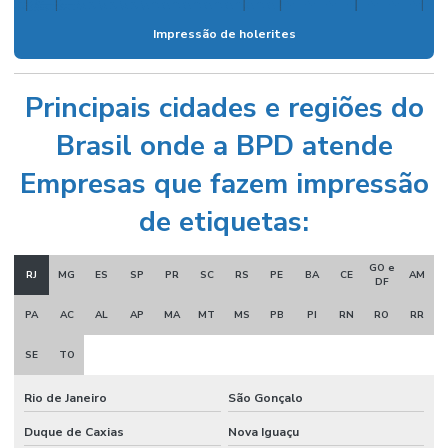
Impressão de holerites
Principais cidades e regiões do
Brasil onde a BPD atende
Empresas que fazem impressão
de etiquetas:
GO e
RJ
MG
ES
SP
PR
SC
RS
PE
BA
CE
AM
DF
PA
AC
AL
AP
MA
MT
MS
PB
PI
RN
RO
RR
SE
TO
Rio de Janeiro
São Gonçalo
Duque de Caxias
Nova Iguaçu