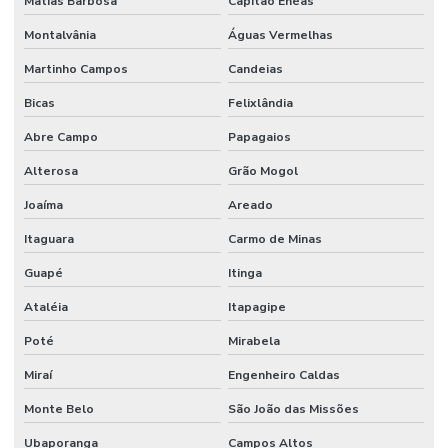
Matias Barbosa
Capitão Enéas
Montalvânia
Águas Vermelhas
Martinho Campos
Candeias
Bicas
Felixlândia
Abre Campo
Papagaios
Alterosa
Grão Mogol
Joaíma
Areado
Itaguara
Carmo de Minas
Guapé
Itinga
Ataléia
Itapagipe
Poté
Mirabela
Miraí
Engenheiro Caldas
Monte Belo
São João das Missões
Ubaporanga
Campos Altos