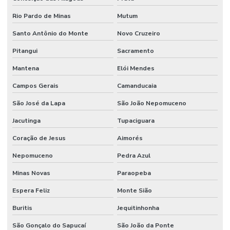
Rio Pardo de Minas
Mutum
Santo Antônio do Monte
Novo Cruzeiro
Pitangui
Sacramento
Mantena
Elói Mendes
Campos Gerais
Camanducaia
São José da Lapa
São João Nepomuceno
Jacutinga
Tupaciguara
Coração de Jesus
Aimorés
Nepomuceno
Pedra Azul
Minas Novas
Paraopeba
Espera Feliz
Monte Sião
Buritis
Jequitinhonha
São Gonçalo do Sapucaí
São João da Ponte