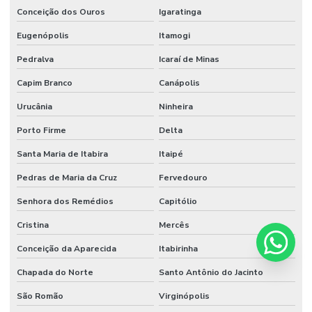
Conceição dos Ouros
Igaratinga
Eugenópolis
Itamogi
Pedralva
Icaraí de Minas
Capim Branco
Canápolis
Urucânia
Ninheira
Porto Firme
Delta
Santa Maria de Itabira
Itaipé
Pedras de Maria da Cruz
Fervedouro
Senhora dos Remédios
Capitólio
Cristina
Mercês
Conceição da Aparecida
Itabirinha
Chapada do Norte
Santo Antônio do Jacinto
São Romão
Virginópolis