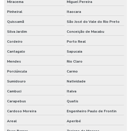
Miracema
Miguel Pereira
Pinheiral
Itaocara
Quissamã
São José do Vale do Rio Preto
Silva Jardim
Conceição de Macabu
Cordeiro
Porto Real
Cantagalo
Sapucaia
Mendes
Rio Claro
Porciúncula
Carmo
Sumidouro
Natividade
Cambuci
Italva
Carapebus
Quatis
Cardoso Moreira
Engenheiro Paulo de Frontin
Areal
Aperibé
Duas Barras
Trajano de Moraes