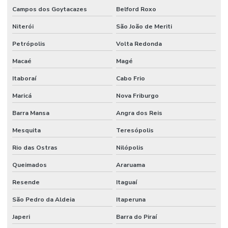
Campos dos Goytacazes
Belford Roxo
Niterói
São João de Meriti
Petrópolis
Volta Redonda
Macaé
Magé
Itaboraí
Cabo Frio
Maricá
Nova Friburgo
Barra Mansa
Angra dos Reis
Mesquita
Teresópolis
Rio das Ostras
Nilópolis
Queimados
Araruama
Resende
Itaguaí
São Pedro da Aldeia
Itaperuna
Japeri
Barra do Piraí