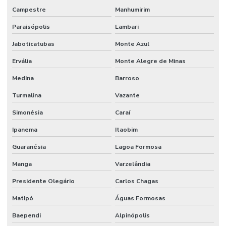
Campestre
Manhumirim
Paraisópolis
Lambari
Jaboticatubas
Monte Azul
Ervália
Monte Alegre de Minas
Medina
Barroso
Turmalina
Vazante
Simonésia
Caraí
Ipanema
Itaobim
Guaranésia
Lagoa Formosa
Manga
Varzelândia
Presidente Olegário
Carlos Chagas
Matipó
Águas Formosas
Baependi
Alpinópolis