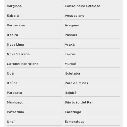
Varginha
Conselheiro Lafaiete
Sabará
Vespasiano
Barbacena
Araguari
Itabira
Passos
Nova Lima
Araxá
Nova Serrana
Lavras
Coronel Fabriciano
Muriaé
Ubá
Ituiutaba
Itaúna
Pará de Minas
Paracatu
Itajubá
Manhuaçu
São João del Rei
Patrocínio
Caratinga
Unaí
Esmeraldas