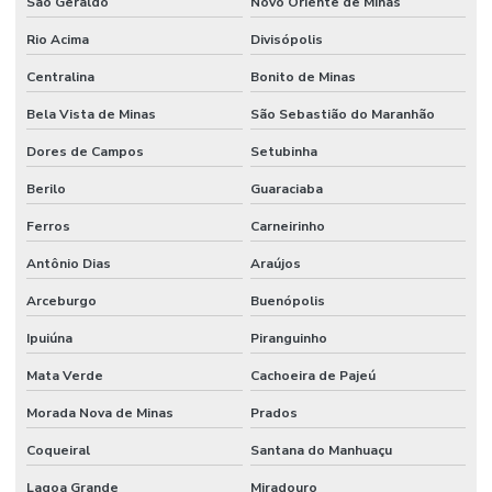
São Geraldo
Novo Oriente de Minas
Rio Acima
Divisópolis
Centralina
Bonito de Minas
Bela Vista de Minas
São Sebastião do Maranhão
Dores de Campos
Setubinha
Berilo
Guaraciaba
Ferros
Carneirinho
Antônio Dias
Araújos
Arceburgo
Buenópolis
Ipuiúna
Piranguinho
Mata Verde
Cachoeira de Pajeú
Morada Nova de Minas
Prados
Coqueiral
Santana do Manhuaçu
Lagoa Grande
Miradouro