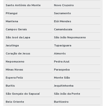
Santo Antônio do Monte
Novo Cruzeiro
Pitangui
Sacramento
Mantena
Elói Mendes
Campos Gerais
Camanducaia
São José da Lapa
São João Nepomuceno
Jacutinga
Tupaciguara
Coração de Jesus
Aimorés
Nepomuceno
Pedra Azul
Minas Novas
Paraopeba
Espera Feliz
Monte Sião
Buritis
Jequitinhonha
São Gonçalo do Sapucaí
São João da Ponte
Belo Oriente
Buritizeiro