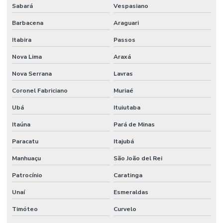
Sabará
Vespasiano
Barbacena
Araguari
Itabira
Passos
Nova Lima
Araxá
Nova Serrana
Lavras
Coronel Fabriciano
Muriaé
Ubá
Ituiutaba
Itaúna
Pará de Minas
Paracatu
Itajubá
Manhuaçu
São João del Rei
Patrocínio
Caratinga
Unaí
Esmeraldas
Timóteo
Curvelo