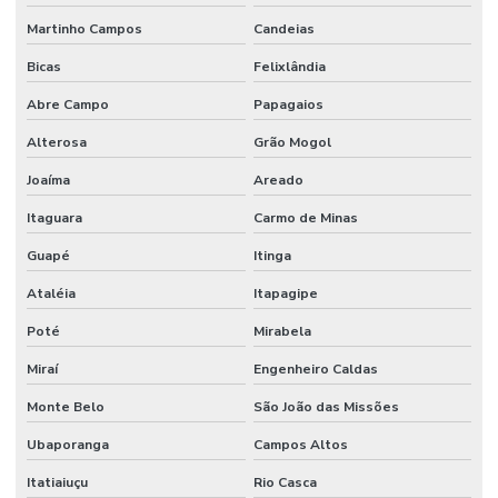
Martinho Campos
Candeias
Bicas
Felixlândia
Abre Campo
Papagaios
Alterosa
Grão Mogol
Joaíma
Areado
Itaguara
Carmo de Minas
Guapé
Itinga
Ataléia
Itapagipe
Poté
Mirabela
Miraí
Engenheiro Caldas
Monte Belo
São João das Missões
Ubaporanga
Campos Altos
Itatiaiuçu
Rio Casca