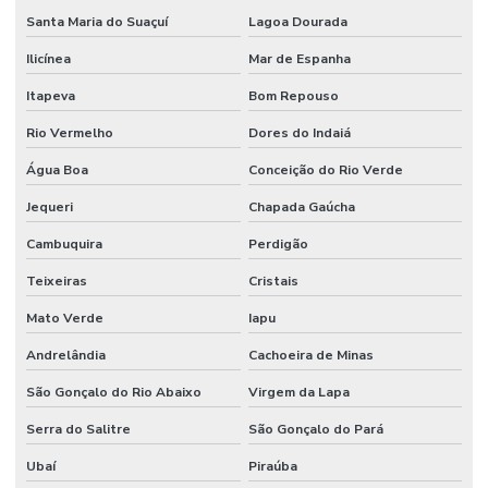
Santa Maria do Suaçuí
Lagoa Dourada
Ilicínea
Mar de Espanha
Itapeva
Bom Repouso
Rio Vermelho
Dores do Indaiá
Água Boa
Conceição do Rio Verde
Jequeri
Chapada Gaúcha
Cambuquira
Perdigão
Teixeiras
Cristais
Mato Verde
Iapu
Andrelândia
Cachoeira de Minas
São Gonçalo do Rio Abaixo
Virgem da Lapa
Serra do Salitre
São Gonçalo do Pará
Ubaí
Piraúba