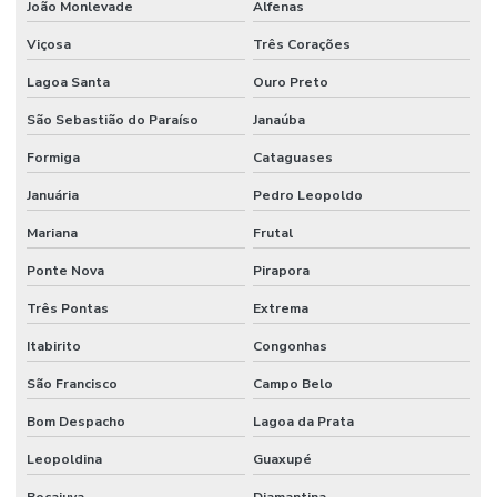
João Monlevade
Alfenas
Viçosa
Três Corações
Lagoa Santa
Ouro Preto
São Sebastião do Paraíso
Janaúba
Formiga
Cataguases
Januária
Pedro Leopoldo
Mariana
Frutal
Ponte Nova
Pirapora
Três Pontas
Extrema
Itabirito
Congonhas
São Francisco
Campo Belo
Bom Despacho
Lagoa da Prata
Leopoldina
Guaxupé
Bocaiuva
Diamantina