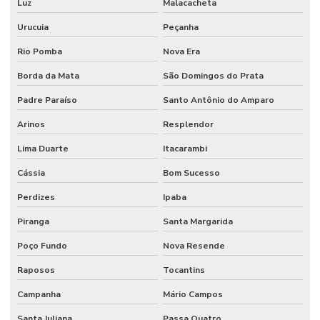
Luz
Malacacheta
Urucuia
Peçanha
Rio Pomba
Nova Era
Borda da Mata
São Domingos do Prata
Padre Paraíso
Santo Antônio do Amparo
Arinos
Resplendor
Lima Duarte
Itacarambi
Cássia
Bom Sucesso
Perdizes
Ipaba
Piranga
Santa Margarida
Poço Fundo
Nova Resende
Raposos
Tocantins
Campanha
Mário Campos
Santa Juliana
Passa Quatro