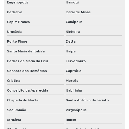
Eugenópolis
Itamogi
Pedralva
Icaraí de Minas
Capim Branco
Canápolis
Urucânia
Ninheira
Porto Firme
Delta
Santa Maria de Itabira
Itaipé
Pedras de Maria da Cruz
Fervedouro
Senhora dos Remédios
Capitólio
Cristina
Mercês
Conceição da Aparecida
Itabirinha
Chapada do Norte
Santo Antônio do Jacinto
São Romão
Virginópolis
Jordânia
Rubim