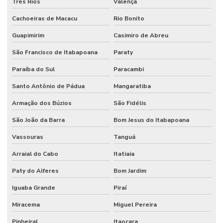
Três Rios
Valença
Cachoeiras de Macacu
Rio Bonito
Guapimirim
Casimiro de Abreu
São Francisco de Itabapoana
Paraty
Paraíba do Sul
Paracambi
Santo Antônio de Pádua
Mangaratiba
Armação dos Búzios
São Fidélis
São João da Barra
Bom Jesus do Itabapoana
Vassouras
Tanguá
Arraial do Cabo
Itatiaia
Paty do Alferes
Bom Jardim
Iguaba Grande
Piraí
Miracema
Miguel Pereira
Pinheiral
Itaocara