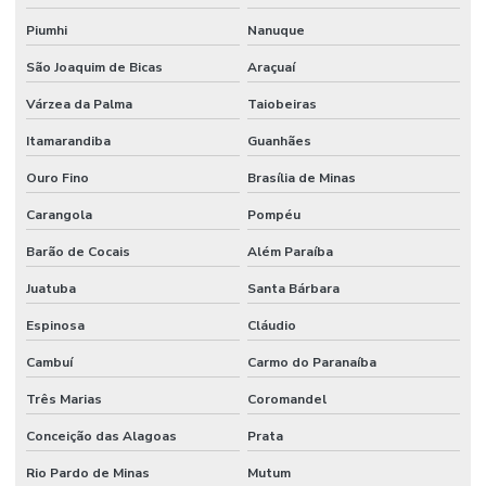
Piumhi
Nanuque
São Joaquim de Bicas
Araçuaí
Várzea da Palma
Taiobeiras
Itamarandiba
Guanhães
Ouro Fino
Brasília de Minas
Carangola
Pompéu
Barão de Cocais
Além Paraíba
Juatuba
Santa Bárbara
Espinosa
Cláudio
Cambuí
Carmo do Paranaíba
Três Marias
Coromandel
Conceição das Alagoas
Prata
Rio Pardo de Minas
Mutum