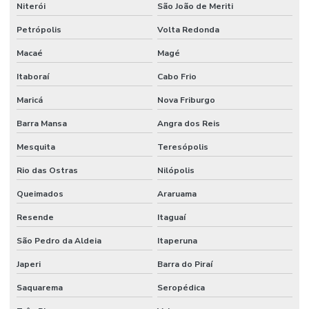
Niterói
São João de Meriti
Petrópolis
Volta Redonda
Macaé
Magé
Itaboraí
Cabo Frio
Maricá
Nova Friburgo
Barra Mansa
Angra dos Reis
Mesquita
Teresópolis
Rio das Ostras
Nilópolis
Queimados
Araruama
Resende
Itaguaí
São Pedro da Aldeia
Itaperuna
Japeri
Barra do Piraí
Saquarema
Seropédica