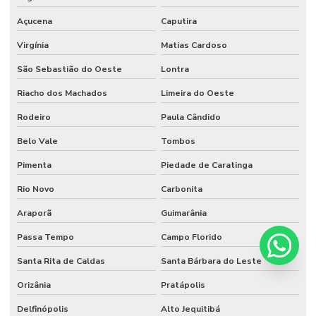
Açucena
Caputira
Virgínia
Matias Cardoso
São Sebastião do Oeste
Lontra
Riacho dos Machados
Limeira do Oeste
Rodeiro
Paula Cândido
Belo Vale
Tombos
Pimenta
Piedade de Caratinga
Rio Novo
Carbonita
Araporã
Guimarânia
Passa Tempo
Campo Florido
Santa Rita de Caldas
Santa Bárbara do Leste
Orizânia
Pratápolis
Delfinópolis
Alto Jequitibá