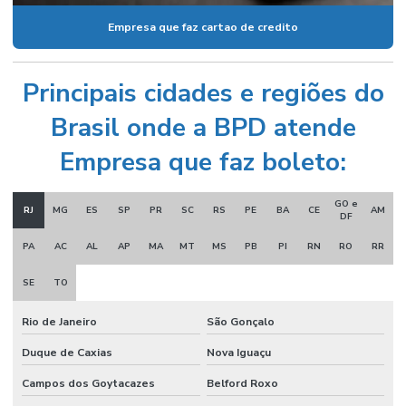
Empresa que faz cartao de credito
Principais cidades e regiões do
Brasil onde a BPD atende
Empresa que faz boleto:
GO e
RJ
MG
ES
SP
PR
SC
RS
PE
BA
CE
AM
DF
PA
AC
AL
AP
MA
MT
MS
PB
PI
RN
RO
RR
SE
TO
Rio de Janeiro
São Gonçalo
Duque de Caxias
Nova Iguaçu
Campos dos Goytacazes
Belford Roxo