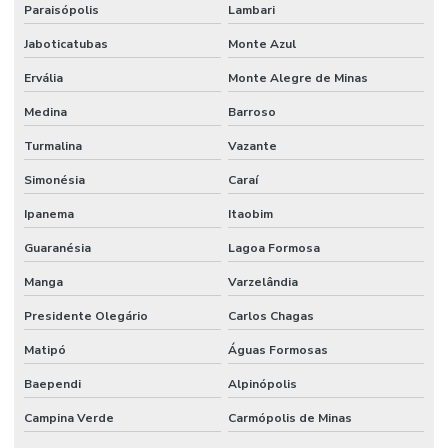
Paraisópolis
Lambari
Jaboticatubas
Monte Azul
Ervália
Monte Alegre de Minas
Medina
Barroso
Turmalina
Vazante
Simonésia
Caraí
Ipanema
Itaobim
Guaranésia
Lagoa Formosa
Manga
Varzelândia
Presidente Olegário
Carlos Chagas
Matipó
Águas Formosas
Baependi
Alpinópolis
Campina Verde
Carmópolis de Minas