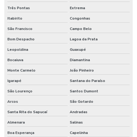
Três Pontas
Extrema
Itabirito
Congonhas
São Francisco
Campo Belo
Bom Despacho
Lagoa da Prata
Leopoldina
Guaxupé
Bocaiuva
Diamantina
Monte Carmelo
João Pinheiro
Igarapé
Santana do Paraíso
São Lourenço
Santos Dumont
Arcos
São Gotardo
Santa Rita do Sapucaí
Andradas
Almenara
Salinas
Boa Esperança
Capelinha