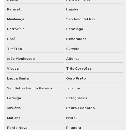
Paracatu
Itajubá
Manhuaçu
São João del Rei
Patrocínio
Caratinga
Unaí
Esmeraldas
Timóteo
Curvelo
João Monlevade
Alfenas
Viçosa
Três Corações
Lagoa Santa
Ouro Preto
São Sebastião do Paraíso
Janaúba
Formiga
Cataguases
Januária
Pedro Leopoldo
Mariana
Frutal
Ponte Nova
Pirapora