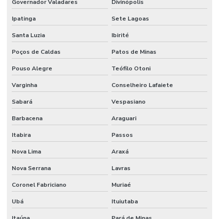
Governador Valadares
Divinópolis
Ipatinga
Sete Lagoas
Santa Luzia
Ibirité
Poços de Caldas
Patos de Minas
Pouso Alegre
Teófilo Otoni
Varginha
Conselheiro Lafaiete
Sabará
Vespasiano
Barbacena
Araguari
Itabira
Passos
Nova Lima
Araxá
Nova Serrana
Lavras
Coronel Fabriciano
Muriaé
Ubá
Ituiutaba
Itaúna
Pará de Minas