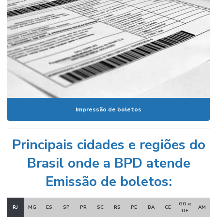
Impressão de boletos
Principais cidades e regiões do
Brasil onde a BPD atende
Emissão de boletos:
GO e
RJ
MG
ES
SP
PR
SC
RS
PE
BA
CE
AM
DF