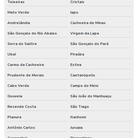
Teixeiras
Cristais
Mato Verde
Iapu
Andrelândia
Cachoeira de Minas
São Gonçalo do Rio Abaixo
Virgem da Lapa
Serra do Salitre
São Gonçalo do Pará
Ubaí
Piraúba
Carmo da Cachoeira
Estiva
Prudente de Morais
Caetanópolis
Cabo Verde
Campo do Meio
Gouveia
São João do Manhuaçu
Resende Costa
São Tiago
Planura
Itanhomi
Antônio Carlos
Juruaia
Congonhal
Pirapetinga