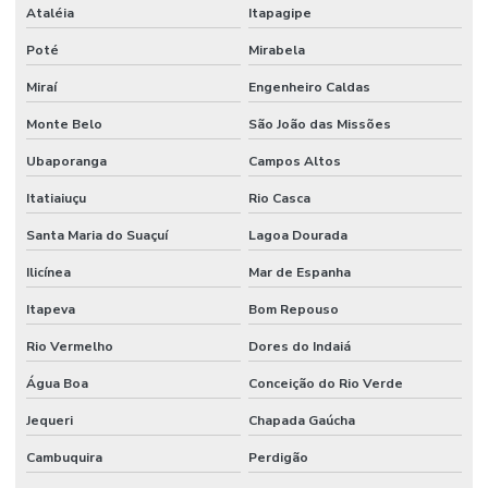
Ataléia
Itapagipe
Poté
Mirabela
Miraí
Engenheiro Caldas
Monte Belo
São João das Missões
Ubaporanga
Campos Altos
Itatiaiuçu
Rio Casca
Santa Maria do Suaçuí
Lagoa Dourada
Ilicínea
Mar de Espanha
Itapeva
Bom Repouso
Rio Vermelho
Dores do Indaiá
Água Boa
Conceição do Rio Verde
Jequeri
Chapada Gaúcha
Cambuquira
Perdigão