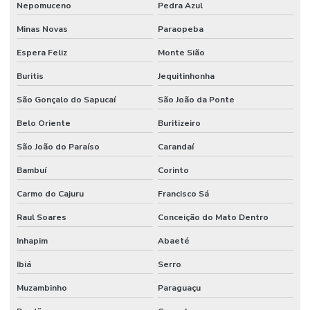
Nepomuceno
Pedra Azul
Minas Novas
Paraopeba
Espera Feliz
Monte Sião
Buritis
Jequitinhonha
São Gonçalo do Sapucaí
São João da Ponte
Belo Oriente
Buritizeiro
São João do Paraíso
Carandaí
Bambuí
Corinto
Carmo do Cajuru
Francisco Sá
Raul Soares
Conceição do Mato Dentro
Inhapim
Abaeté
Ibiá
Serro
Muzambinho
Paraguaçu