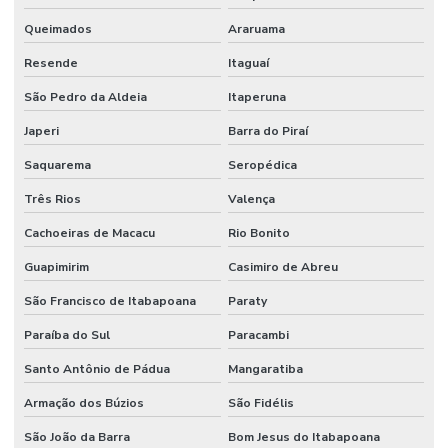
Queimados
Araruama
Resende
Itaguaí
São Pedro da Aldeia
Itaperuna
Japeri
Barra do Piraí
Saquarema
Seropédica
Três Rios
Valença
Cachoeiras de Macacu
Rio Bonito
Guapimirim
Casimiro de Abreu
São Francisco de Itabapoana
Paraty
Paraíba do Sul
Paracambi
Santo Antônio de Pádua
Mangaratiba
Armação dos Búzios
São Fidélis
São João da Barra
Bom Jesus do Itabapoana