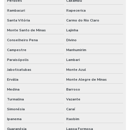
Perdões
Caxambu
Itambacuri
Itapecerica
Santa Vitória
Carmo do Rio Claro
Monte Santo de Minas
Lajinha
Conselheiro Pena
Divino
Campestre
Manhumirim
Paraisópolis
Lambari
Jaboticatubas
Monte Azul
Ervália
Monte Alegre de Minas
Medina
Barroso
Turmalina
Vazante
Simonésia
Caraí
Ipanema
Itaobim
Guaranésia
Lagoa Formosa