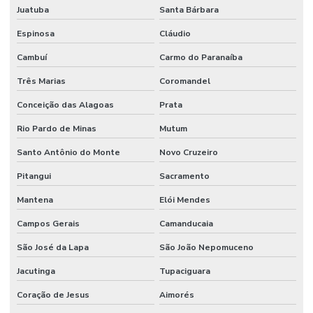
Juatuba
Santa Bárbara
Espinosa
Cláudio
Cambuí
Carmo do Paranaíba
Três Marias
Coromandel
Conceição das Alagoas
Prata
Rio Pardo de Minas
Mutum
Santo Antônio do Monte
Novo Cruzeiro
Pitangui
Sacramento
Mantena
Elói Mendes
Campos Gerais
Camanducaia
São José da Lapa
São João Nepomuceno
Jacutinga
Tupaciguara
Coração de Jesus
Aimorés