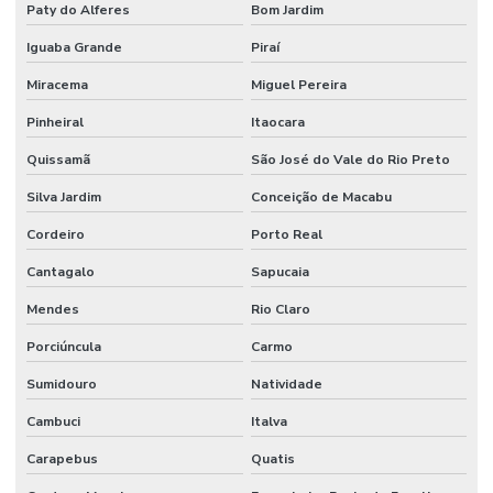
Paty do Alferes
Bom Jardim
Iguaba Grande
Piraí
Miracema
Miguel Pereira
Pinheiral
Itaocara
Quissamã
São José do Vale do Rio Preto
Silva Jardim
Conceição de Macabu
Cordeiro
Porto Real
Cantagalo
Sapucaia
Mendes
Rio Claro
Porciúncula
Carmo
Sumidouro
Natividade
Cambuci
Italva
Carapebus
Quatis