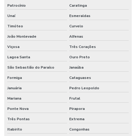
Patrocínio
Caratinga
Unaí
Esmeraldas
Timóteo
Curvelo
João Monlevade
Alfenas
Viçosa
Três Corações
Lagoa Santa
Ouro Preto
São Sebastião do Paraíso
Janaúba
Formiga
Cataguases
Januária
Pedro Leopoldo
Mariana
Frutal
Ponte Nova
Pirapora
Três Pontas
Extrema
Itabirito
Congonhas