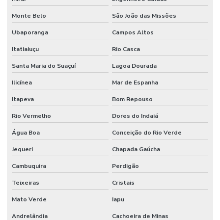
Monte Belo
São João das Missões
Ubaporanga
Campos Altos
Itatiaiuçu
Rio Casca
Santa Maria do Suaçuí
Lagoa Dourada
Ilicínea
Mar de Espanha
Itapeva
Bom Repouso
Rio Vermelho
Dores do Indaiá
Água Boa
Conceição do Rio Verde
Jequeri
Chapada Gaúcha
Cambuquira
Perdigão
Teixeiras
Cristais
Mato Verde
Iapu
Andrelândia
Cachoeira de Minas