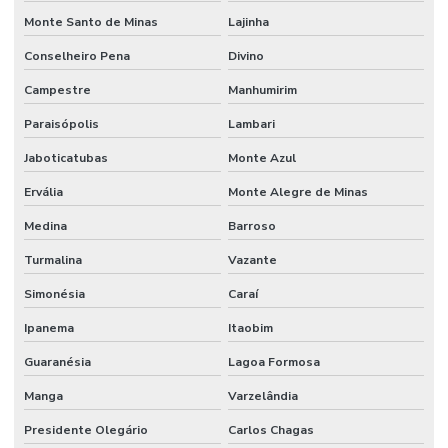
Monte Santo de Minas
Lajinha
Conselheiro Pena
Divino
Campestre
Manhumirim
Paraisópolis
Lambari
Jaboticatubas
Monte Azul
Ervália
Monte Alegre de Minas
Medina
Barroso
Turmalina
Vazante
Simonésia
Caraí
Ipanema
Itaobim
Guaranésia
Lagoa Formosa
Manga
Varzelândia
Presidente Olegário
Carlos Chagas