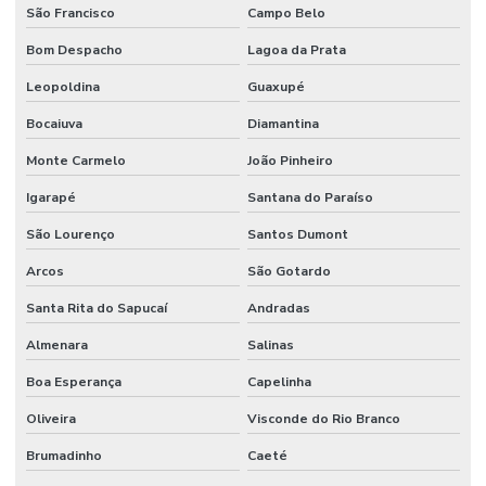
São Francisco
Campo Belo
Bom Despacho
Lagoa da Prata
Leopoldina
Guaxupé
Bocaiuva
Diamantina
Monte Carmelo
João Pinheiro
Igarapé
Santana do Paraíso
São Lourenço
Santos Dumont
Arcos
São Gotardo
Santa Rita do Sapucaí
Andradas
Almenara
Salinas
Boa Esperança
Capelinha
Oliveira
Visconde do Rio Branco
Brumadinho
Caeté