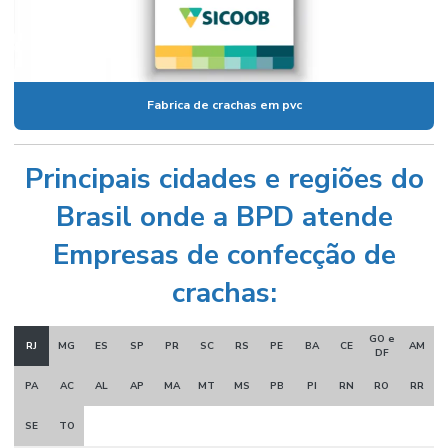
Fabrica de crachas em pvc
Principais cidades e regiões do
Brasil onde a BPD atende
Empresas de confecção de
crachas:
GO e
RJ
MG
ES
SP
PR
SC
RS
PE
BA
CE
AM
DF
PA
AC
AL
AP
MA
MT
MS
PB
PI
RN
RO
RR
SE
TO