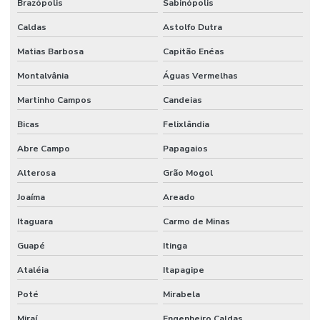
Brazópolis
Sabinópolis
Caldas
Astolfo Dutra
Matias Barbosa
Capitão Enéas
Montalvânia
Águas Vermelhas
Martinho Campos
Candeias
Bicas
Felixlândia
Abre Campo
Papagaios
Alterosa
Grão Mogol
Joaíma
Areado
Itaguara
Carmo de Minas
Guapé
Itinga
Ataléia
Itapagipe
Poté
Mirabela
Miraí
Engenheiro Caldas