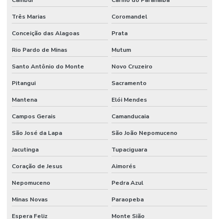
Três Marias
Coromandel
Conceição das Alagoas
Prata
Rio Pardo de Minas
Mutum
Santo Antônio do Monte
Novo Cruzeiro
Pitangui
Sacramento
Mantena
Elói Mendes
Campos Gerais
Camanducaia
São José da Lapa
São João Nepomuceno
Jacutinga
Tupaciguara
Coração de Jesus
Aimorés
Nepomuceno
Pedra Azul
Minas Novas
Paraopeba
Espera Feliz
Monte Sião