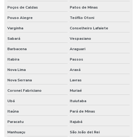
Poços de Caldas
Patos de Minas
Pouso Alegre
Teófilo Otoni
Varginha
Conselheiro Lafaiete
Sabará
Vespasiano
Barbacena
Araguari
Itabira
Passos
Nova Lima
Araxá
Nova Serrana
Lavras
Coronel Fabriciano
Muriaé
Ubá
Ituiutaba
Itaúna
Pará de Minas
Paracatu
Itajubá
Manhuaçu
São João del Rei