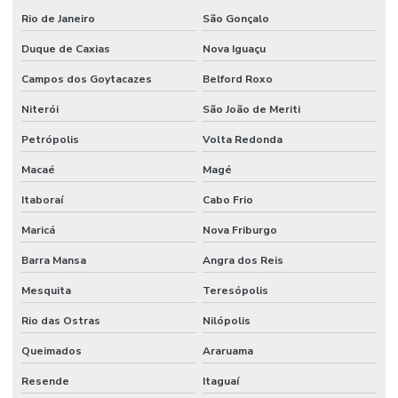
Rio de Janeiro
São Gonçalo
Duque de Caxias
Nova Iguaçu
Campos dos Goytacazes
Belford Roxo
Niterói
São João de Meriti
Petrópolis
Volta Redonda
Macaé
Magé
Itaboraí
Cabo Frio
Maricá
Nova Friburgo
Barra Mansa
Angra dos Reis
Mesquita
Teresópolis
Rio das Ostras
Nilópolis
Queimados
Araruama
Resende
Itaguaí