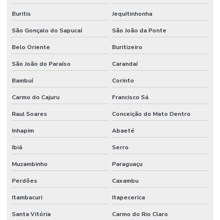
Buritis
Jequitinhonha
São Gonçalo do Sapucaí
São João da Ponte
Belo Oriente
Buritizeiro
São João do Paraíso
Carandaí
Bambuí
Corinto
Carmo do Cajuru
Francisco Sá
Raul Soares
Conceição do Mato Dentro
Inhapim
Abaeté
Ibiá
Serro
Muzambinho
Paraguaçu
Perdões
Caxambu
Itambacuri
Itapecerica
Santa Vitória
Carmo do Rio Claro