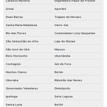
Cardoso Moreira
Engenheiro Paulo de Frontin
Areal
Aperibé
Duas Barras
Trajano de Moraes
Santa Maria Madalena
Varre-Sai
Rio das Flores
Comendador Levy Gasparian
São Sebastião do Alto
Laje do Muriaé
São José de Ubá
Macuco
Belo Horizonte
Uberlândia
Contagem
Juiz de Fora
Montes Claros
Betim
Uberaba
Ribeirão das Neves
Governador Valadares
Divinópolis
Ipatinga
Sete Lagoas
Santa Luzia
Ibirité