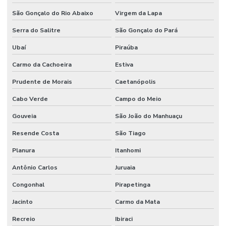
São Gonçalo do Rio Abaixo
Virgem da Lapa
Serra do Salitre
São Gonçalo do Pará
Ubaí
Piraúba
Carmo da Cachoeira
Estiva
Prudente de Morais
Caetanópolis
Cabo Verde
Campo do Meio
Gouveia
São João do Manhuaçu
Resende Costa
São Tiago
Planura
Itanhomi
Antônio Carlos
Juruaia
Congonhal
Pirapetinga
Jacinto
Carmo da Mata
Recreio
Ibiraci