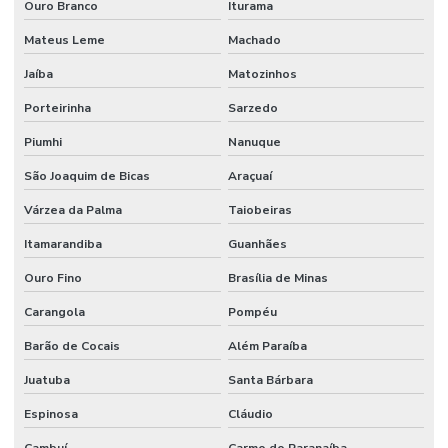
Ouro Branco
Iturama
Mateus Leme
Machado
Jaíba
Matozinhos
Porteirinha
Sarzedo
Piumhi
Nanuque
São Joaquim de Bicas
Araçuaí
Várzea da Palma
Taiobeiras
Itamarandiba
Guanhães
Ouro Fino
Brasília de Minas
Carangola
Pompéu
Barão de Cocais
Além Paraíba
Juatuba
Santa Bárbara
Espinosa
Cláudio
Cambuí
Carmo do Paranaíba