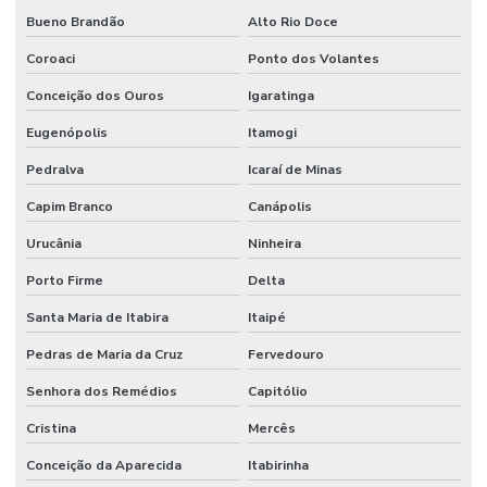
Bueno Brandão
Alto Rio Doce
Coroaci
Ponto dos Volantes
Conceição dos Ouros
Igaratinga
Eugenópolis
Itamogi
Pedralva
Icaraí de Minas
Capim Branco
Canápolis
Urucânia
Ninheira
Porto Firme
Delta
Santa Maria de Itabira
Itaipé
Pedras de Maria da Cruz
Fervedouro
Senhora dos Remédios
Capitólio
Cristina
Mercês
Conceição da Aparecida
Itabirinha