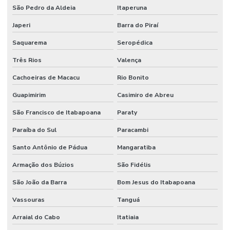
São Pedro da Aldeia
Itaperuna
Japeri
Barra do Piraí
Saquarema
Seropédica
Três Rios
Valença
Cachoeiras de Macacu
Rio Bonito
Guapimirim
Casimiro de Abreu
São Francisco de Itabapoana
Paraty
Paraíba do Sul
Paracambi
Santo Antônio de Pádua
Mangaratiba
Armação dos Búzios
São Fidélis
São João da Barra
Bom Jesus do Itabapoana
Vassouras
Tanguá
Arraial do Cabo
Itatiaia