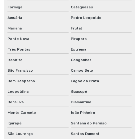
Formiga
Cataguases
Januária
Pedro Leopoldo
Mariana
Frutal
Ponte Nova
Pirapora
Três Pontas
Extrema
Itabirito
Congonhas
São Francisco
Campo Belo
Bom Despacho
Lagoa da Prata
Leopoldina
Guaxupé
Bocaiuva
Diamantina
Monte Carmelo
João Pinheiro
Igarapé
Santana do Paraíso
São Lourenço
Santos Dumont