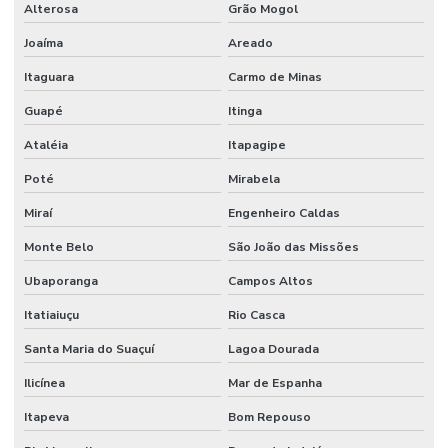
Alterosa
Grão Mogol
Joaíma
Areado
Itaguara
Carmo de Minas
Guapé
Itinga
Ataléia
Itapagipe
Poté
Mirabela
Miraí
Engenheiro Caldas
Monte Belo
São João das Missões
Ubaporanga
Campos Altos
Itatiaiuçu
Rio Casca
Santa Maria do Suaçuí
Lagoa Dourada
Ilicínea
Mar de Espanha
Itapeva
Bom Repouso