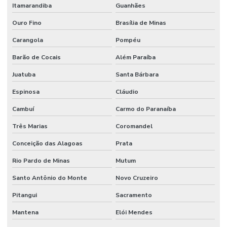
Itamarandiba
Guanhães
Ouro Fino
Brasília de Minas
Carangola
Pompéu
Barão de Cocais
Além Paraíba
Juatuba
Santa Bárbara
Espinosa
Cláudio
Cambuí
Carmo do Paranaíba
Três Marias
Coromandel
Conceição das Alagoas
Prata
Rio Pardo de Minas
Mutum
Santo Antônio do Monte
Novo Cruzeiro
Pitangui
Sacramento
Mantena
Elói Mendes