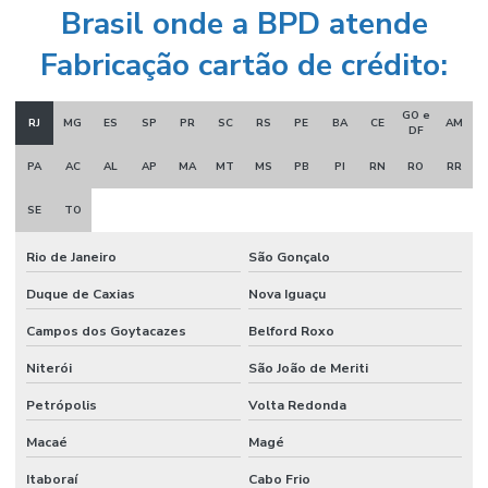
Brasil onde a BPD atende
Fabricação cartão de crédito:
GO e
RJ
MG
ES
SP
PR
SC
RS
PE
BA
CE
AM
DF
PA
AC
AL
AP
MA
MT
MS
PB
PI
RN
RO
RR
SE
TO
Rio de Janeiro
São Gonçalo
Duque de Caxias
Nova Iguaçu
Campos dos Goytacazes
Belford Roxo
Niterói
São João de Meriti
Petrópolis
Volta Redonda
Macaé
Magé
Itaboraí
Cabo Frio