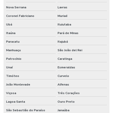
Nova Serrana
Lavras
Coronel Fabriciano
Muriaé
Ubá
Ituiutaba
Itaúna
Pará de Minas
Paracatu
Itajubá
Manhuaçu
São João del Rei
Patrocínio
Caratinga
Unaí
Esmeraldas
Timóteo
Curvelo
João Monlevade
Alfenas
Viçosa
Três Corações
Lagoa Santa
Ouro Preto
São Sebastião do Paraíso
Janaúba