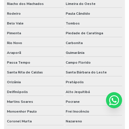
Riacho dos Machados
Limeira do Oeste
Rodeiro
Paula Cândido
Belo Vale
Tombos
Pimenta
Piedade de Caratinga
Rio Novo
Carbonita
Araporã
Guimarânia
Passa Tempo
Campo Florido
Santa Rita de Caldas
Santa Bárbara do Leste
Orizânia
Pratápolis
Delfinópolis
Alto Jequitibá
Martins Soares
Pocrane
Monsenhor Paulo
Frei Inocêncio
Coronel Murta
Nazareno