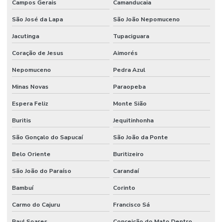
Campos Gerais
Camanducaia
São José da Lapa
São João Nepomuceno
Jacutinga
Tupaciguara
Coração de Jesus
Aimorés
Nepomuceno
Pedra Azul
Minas Novas
Paraopeba
Espera Feliz
Monte Sião
Buritis
Jequitinhonha
São Gonçalo do Sapucaí
São João da Ponte
Belo Oriente
Buritizeiro
São João do Paraíso
Carandaí
Bambuí
Corinto
Carmo do Cajuru
Francisco Sá
Raul Soares
Conceição do Mato Dentro