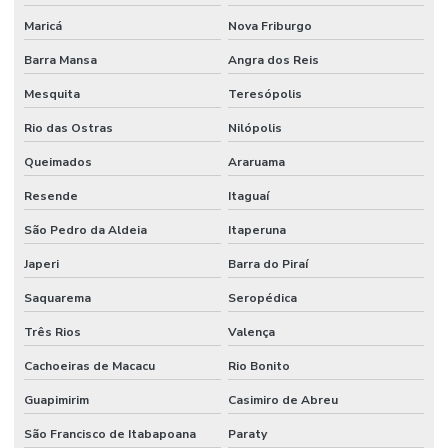
Maricá
Nova Friburgo
Barra Mansa
Angra dos Reis
Mesquita
Teresópolis
Rio das Ostras
Nilópolis
Queimados
Araruama
Resende
Itaguaí
São Pedro da Aldeia
Itaperuna
Japeri
Barra do Piraí
Saquarema
Seropédica
Três Rios
Valença
Cachoeiras de Macacu
Rio Bonito
Guapimirim
Casimiro de Abreu
São Francisco de Itabapoana
Paraty