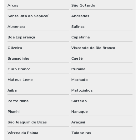
Arcos
São Gotardo
Santa Rita do Sapucaí
Andradas
Almenara
Salinas
Boa Esperança
Capelinha
Oliveira
Visconde do Rio Branco
Brumadinho
Caeté
Ouro Branco
Iturama
Mateus Leme
Machado
Jaíba
Matozinhos
Porteirinha
Sarzedo
Piumhi
Nanuque
São Joaquim de Bicas
Araçuaí
Várzea da Palma
Taiobeiras