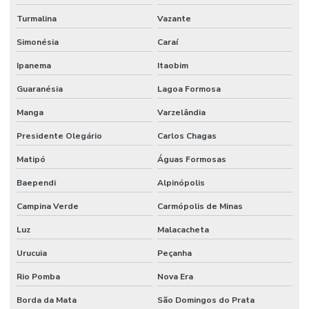
Turmalina
Vazante
Simonésia
Caraí
Ipanema
Itaobim
Guaranésia
Lagoa Formosa
Manga
Varzelândia
Presidente Olegário
Carlos Chagas
Matipó
Águas Formosas
Baependi
Alpinópolis
Campina Verde
Carmópolis de Minas
Luz
Malacacheta
Urucuia
Peçanha
Rio Pomba
Nova Era
Borda da Mata
São Domingos do Prata