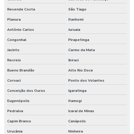
Resende Costa
São Tiago
Planura
Itanhomi
Antônio Carlos
Juruaia
Congonhal
Pirapetinga
Jacinto
Carmo da Mata
Recreio
Ibiraci
Bueno Brandão
Alto Rio Doce
Coroaci
Ponto dos Volantes
Conceição dos Ouros
Igaratinga
Eugenópolis
Itamogi
Pedralva
Icaraí de Minas
Capim Branco
Canápolis
Urucânia
Ninheira