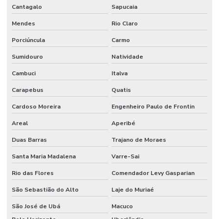
Cantagalo
Sapucaia
Mendes
Rio Claro
Porciúncula
Carmo
Sumidouro
Natividade
Cambuci
Italva
Carapebus
Quatis
Cardoso Moreira
Engenheiro Paulo de Frontin
Areal
Aperibé
Duas Barras
Trajano de Moraes
Santa Maria Madalena
Varre-Sai
Rio das Flores
Comendador Levy Gasparian
São Sebastião do Alto
Laje do Muriaé
São José de Ubá
Macuco