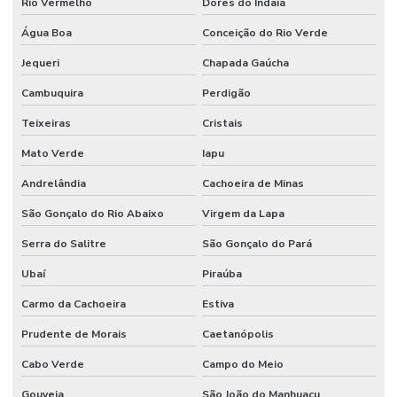
Rio Vermelho
Dores do Indaiá
Água Boa
Conceição do Rio Verde
Jequeri
Chapada Gaúcha
Cambuquira
Perdigão
Teixeiras
Cristais
Mato Verde
Iapu
Andrelândia
Cachoeira de Minas
São Gonçalo do Rio Abaixo
Virgem da Lapa
Serra do Salitre
São Gonçalo do Pará
Ubaí
Piraúba
Carmo da Cachoeira
Estiva
Prudente de Morais
Caetanópolis
Cabo Verde
Campo do Meio
Gouveia
São João do Manhuaçu