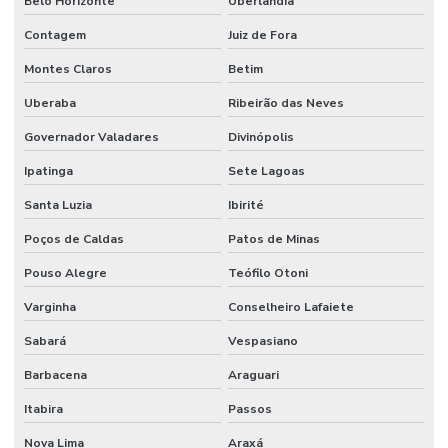
Belo Horizonte
Uberlândia
Contagem
Juiz de Fora
Montes Claros
Betim
Uberaba
Ribeirão das Neves
Governador Valadares
Divinópolis
Ipatinga
Sete Lagoas
Santa Luzia
Ibirité
Poços de Caldas
Patos de Minas
Pouso Alegre
Teófilo Otoni
Varginha
Conselheiro Lafaiete
Sabará
Vespasiano
Barbacena
Araguari
Itabira
Passos
Nova Lima
Araxá